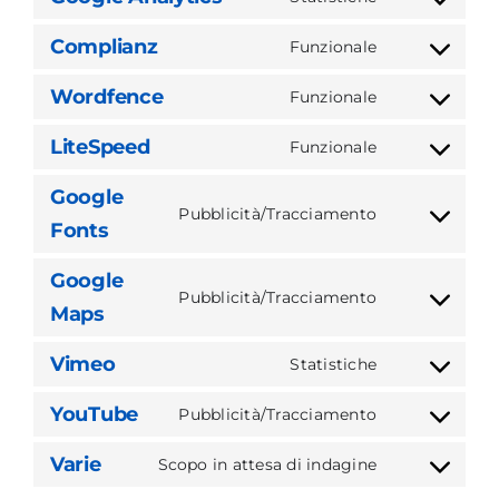
Consent
service
to
wordpress
Complianz
Funzionale
Consent
service
to
google-
Wordfence
Funzionale
Consent
service
analytics
to
complianz
LiteSpeed
Funzionale
Consent
service
to
wordfence
Google
service
Pubblicità/Tracciamento
Consent
Fonts
litespeed
to
Google
service
Pubblicità/Tracciamento
google-
Consent
Maps
fonts
to
Vimeo
service
Statistiche
Consent
google-
to
YouTube
Pubblicità/Tracciamento
maps
Consent
service
to
vimeo
Varie
Scopo in attesa di indagine
Consent
service