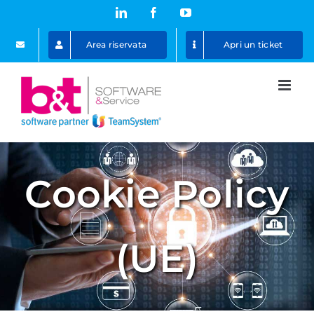
Salta
LinkedIn
Facebook
YouTube
al
Area riservata
Apri un ticket
contenuto
Cookie Policy
(UE)