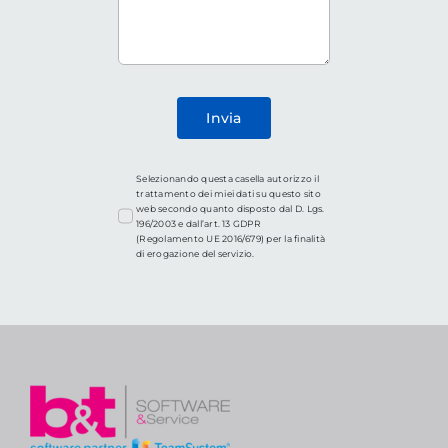
Invia
Selezionando questa casella autorizzo il
trattamento dei miei dati su questo sito
web secondo quanto disposto dal D. Lgs.
196/2003 e dall’art. 13 GDPR
(Regolamento UE 2016/679) per la finalità
di erogazione del servizio.