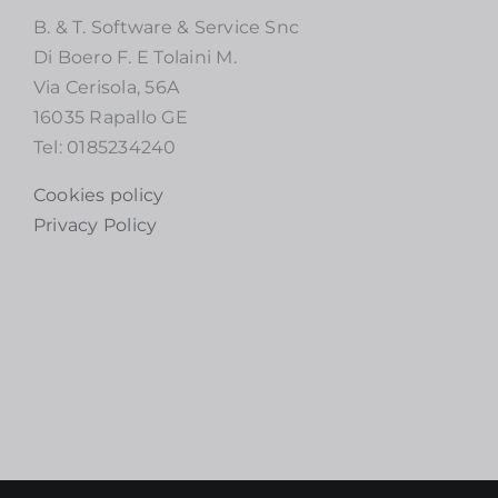
B. & T. Software & Service Snc
Di Boero F. E Tolaini M.
Via Cerisola, 56A
16035 Rapallo GE
Tel: 0185234240
Cookies policy
Privacy Policy