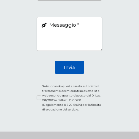
Invia
Selezionando questa casella autorizzo il
trattamento dei miei dati su questo sito
web secondo quanto disposto dal D. Lgs.
196/2003 e dall’art. 13 GDPR
(Regolamento UE 2016/679) per la finalità
di erogazione del servizio.